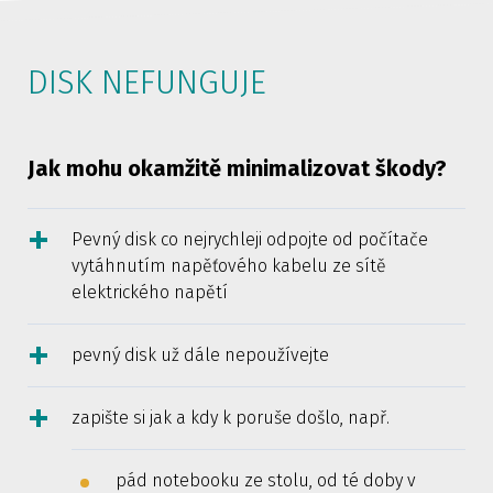
DISK NEFUNGUJE
Jak mohu okamžitě minimalizovat škody?
Pevný disk co nejrychleji odpojte od počítače
vytáhnutím napěťového kabelu ze sítě
elektrického napětí
pevný disk už dále nepoužívejte
zapište si jak a kdy k poruše došlo, např.
pád notebooku ze stolu, od té doby v