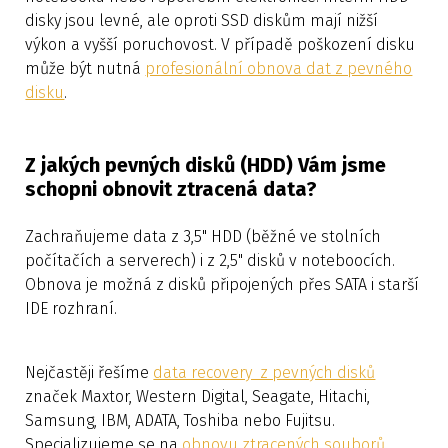
disky jsou levné, ale oproti SSD diskům mají nižší
výkon a vyšší poruchovost. V případě poškození disku
může být nutná
profesionální obnova dat z pevného
disku
.
Z jakých pevných disků (HDD) Vám jsme
schopni obnovit ztracená data?
Zachraňujeme data z 3,5" HDD (běžné ve stolních
počítačích a serverech) i z 2,5" disků v noteboocích.
Obnova je možná z disků připojených přes SATA i starší
IDE rozhraní.
Nejčastěji řešíme
data recovery z pevných disků
značek Maxtor, Western Digital, Seagate, Hitachi,
Samsung, IBM, ADATA, Toshiba nebo Fujitsu.
Specializujeme se na
obnovu ztracených souborů
,