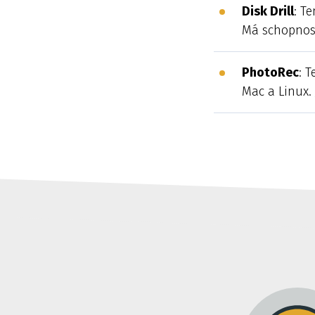
Disk Drill
: T
Má schopnost
PhotoRec
: 
Mac a Linux. 