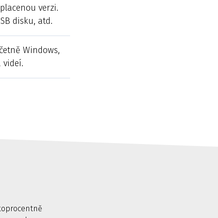
 placenou verzi.
SB disku, atd.
 včetně Windows,
 videí.
stoprocentně