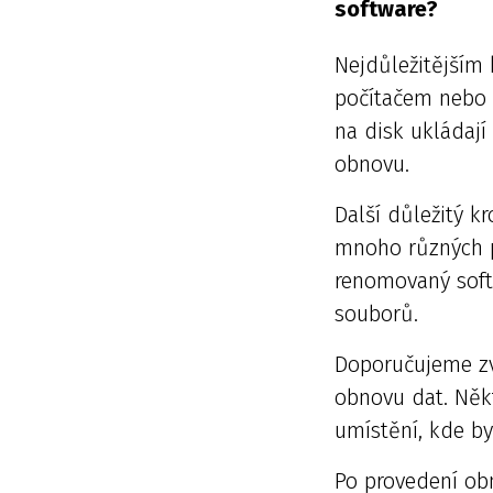
software?
Nejdůležitějším 
počítačem nebo z
na disk ukládaj
obnovu.
Další důležitý k
mnoho různých pr
renomovaný softw
souborů.
Doporučujeme zv
obnovu dat. Něk
umístění, kde b
Po provedení obn