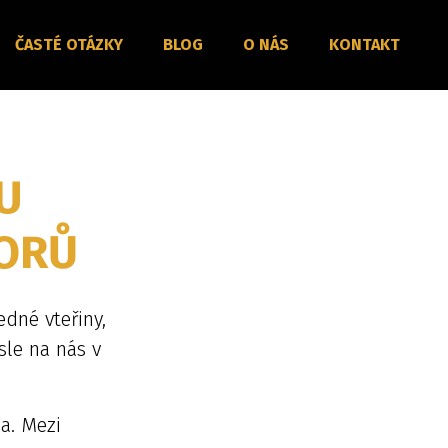
ČASTÉ OTÁZKY
BLOG
O NÁS
KONTAKT
U
ORŮ
dné vteřiny,
sle na nás v
a. Mezi