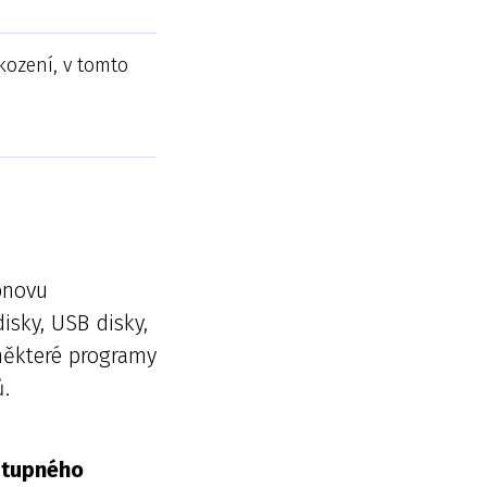
škození, v tomto
bnovu
isky, USB disky,
e některé programy
ů.
stupného