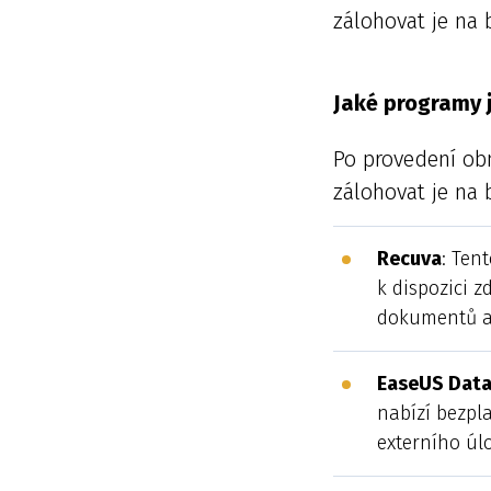
zálohovat je na
Jaké programy 
Po provedení obn
zálohovat je na
Recuva
: Ten
k dispozici z
dokumentů a
EaseUS Data
nabízí bezpl
externího úlo