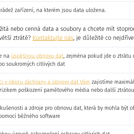
krádež zařízení, na kterém jsou data uložena.
ležitá nebo cenná data a soubory a chcete mít stoproc
větší ztrátě?
Kontaktujte nás
, je důležité co nejdřív
ce na
úspěšnou obnovu dat
, zejména pokud jde o ztrátu 
bo soukromých citlivých dat
ci v oboru záchrany a obnovy dat Vám
zajistíme maximál
izikem poškození paměťového média nebo další ztrátou
kušenosti a zdroje pro obnovu dat, která by mohla být o
 pomocí běžného software