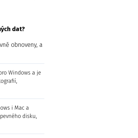
ných dat?
ávně obnoveny, a
 pro Windows a je
ografií,
dows i Mac a
 pevného disku,