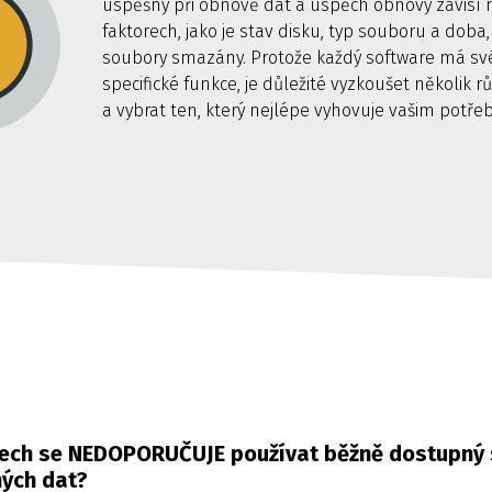
úspěšný při obnově dat a úspěch obnovy závisí
faktorech, jako je stav disku, typ souboru a doba,
soubory smazány. Protože každý software má své
specifické funkce, je důležité vyzkoušet několik
a vybrat ten, který nejlépe vyhovuje vašim potře
dech se NEDOPORUČUJE používat běžně dostupný 
ých dat?