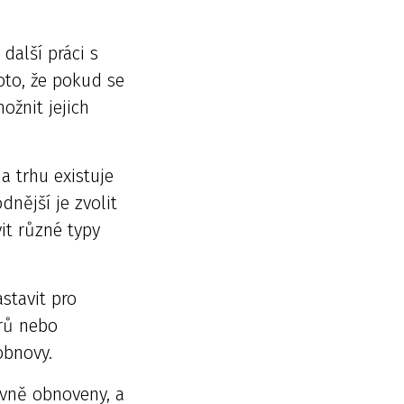
další práci s
oto, že pokud se
žnit jejich
a trhu existuje
nější je zvolit
it různé typy
stavit pro
orů nebo
obnovy.
ávně obnoveny, a