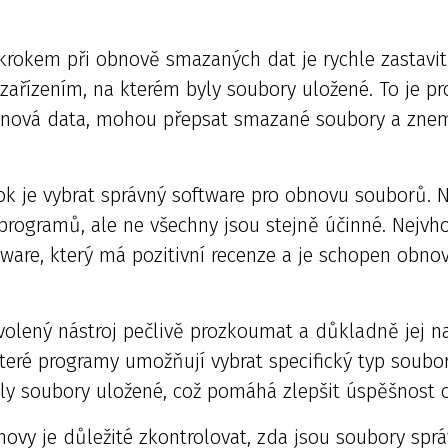
krokem při obnově smazaných dat je rychle zastavit 
ařízením, na kterém byly soubory uložené. To je pr
í nová data, mohou přepsat smazané soubory a znemo
rok je vybrat správný software pro obnovu souborů. N
ogramů, ale ne všechny jsou stejně účinné. Nejvhod
are, který má pozitivní recenze a je schopen obnov
olený nástroj pečlivě prozkoumat a důkladně jej na
teré programy umožňují vybrat specifický typ soub
yly soubory uložené, což pomáhá zlepšit úspěšnost 
ovy je důležité zkontrolovat, zda jsou soubory spr