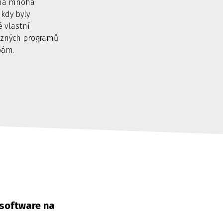
 na mnoha
 kdy byly
 vlastní
 různých programů
bám.
software na