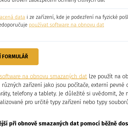
sokou úroveň zabezpečení ochrany citlivých dat
racená data
i ze zařízení, kde je podezření na fyzické po
nedoporučuje
používat software na obnovu dat
Í FORMULÁŘ
software na obnovu smazaných dat
lze použít na o
různých zařízení jako jsou počítače, externí pevné d
ráty, telefony a tablety. Je důležité si uvědomit, ž
lizované pro určité typy zařízení nebo typy soubor
itější při obnově smazaných dat pomocí běžně do