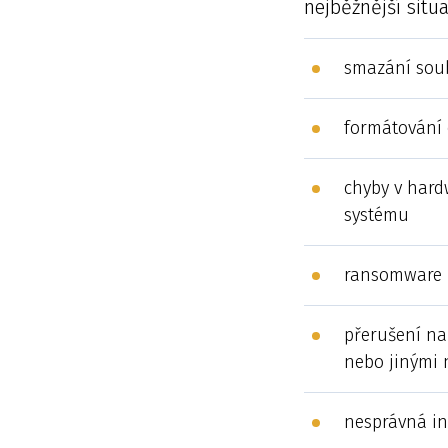
nejběžnější situa
smazání sou
formátování 
chyby v hard
systému
ransomware 
přerušení na
nebo jinými
nesprávná in