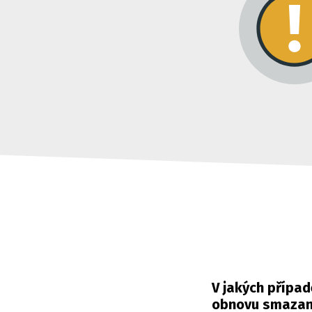
V jakých přípa
obnovu smazan