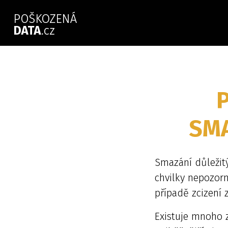
SM
Smazání důležit
chvilky nepozor
případě zcizení 
Existuje mnoho 