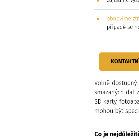
zajistíme vy
obnovíme zt
případě se 
KONTAKTN
Volně dostupný
smazaných dat z 
SD karty, fotoapa
mohou být specia
Co je nejdůlež