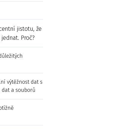
entní jistotu, že
e jednat. Proč?
důležitých
ní výtěžnost dat s
 dat a souborů
btížně