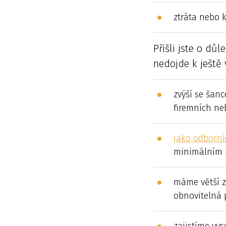
ztráta nebo 
Přišli jste o dů
nedojde k ještě 
zvýší se šan
firemních ne
jako odborní
minimálním r
máme větší z
obnovitelná