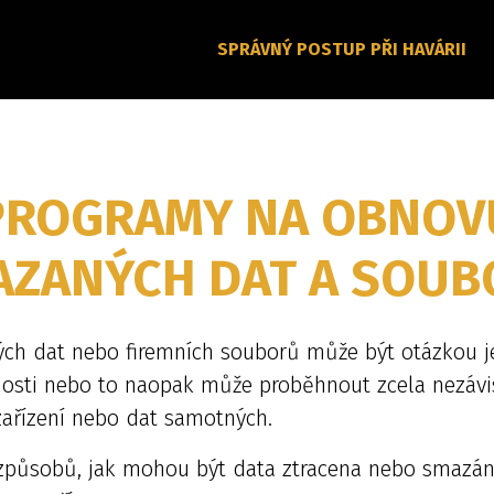
SPRÁVNÝ POSTUP PŘI HAVÁRII
PROGRAMY NA OBNOV
AZANÝCH DAT A SOUB
ých dat nebo firemních souborů může být otázkou je
nosti nebo to naopak může proběhnout zcela nezávi
zařízení nebo dat samotných.
způsobů, jak mohou být data ztracena nebo smazán