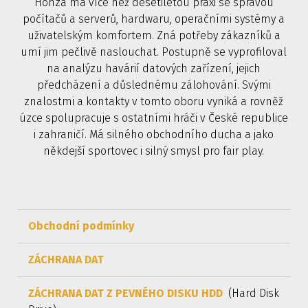
Honza má více než desetiletou praxi se správou
počítačů a serverů, hardwaru, operačními systémy a
uživatelským komfortem. Zná potřeby zákazníků a
umí jim pečlivě naslouchat. Postupně se vyprofiloval
na analýzu havárií datových zařízení, jejich
předcházení a důslednému zálohování. Svými
znalostmi a kontakty v tomto oboru vyniká a rovněž
úzce spolupracuje s ostatními hráči v České republice
i zahraničí. Má silného obchodního ducha a jako
někdejší sportovec i silný smysl pro fair play.
Obchodní podmínky
ZÁCHRANA DAT
ZÁCHRANA DAT Z PEVNÉHO DISKU HDD
(Hard Disk