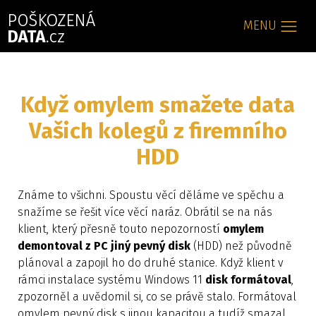
MENU
Když omylem smažete data
Vašich kolegů z firemního
HDD
Známe to všichni. Spoustu věcí děláme ve spěchu a
snažíme se řešit více věcí naráz. Obrátil se na nás
klient, který přesně touto nepozorností
omylem
demontoval z PC jiný pevný disk
(HDD) než původně
plánoval a zapojil ho do druhé stanice. Když klient v
rámci instalace systému Windows 11
disk formátoval
,
zpozorněl a uvědomil si, co se právě stalo. Formátoval
omylem pevný disk s jinou kapacitou a tudíž smazal