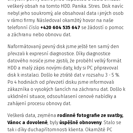
veškerý obsah na tomto HDD. Panika. Stres. Disk navíc
nebyl jeho soukromý, ale obsahoval data i jiných osob
v rámci firmy. Následoval okamžitý hovor na naše
telefonní číslo
+420 604 535 647
se žádostí o pomoc
a záchranu nebo obnovu dat.
Naformátovaný pevný disk jsme ještě ten samý den
převzali k expresní diagnostice. Díky diagnostice
datového nosiče jsme zjistili, že proběhl velký formát
HDD a malý zápis novými daty, kdy si PC připravoval
disk k instalaci. Došlo ke ztrátě dat v rozsahu 3 - 5 %.
Po 4 hodinách od převzetí disku jsme informovali
zákazníka o vysokých šancích na záchranu dat. Došlo k
uklidnění situace, odsouhlasení cenové nabídky a
zahájení procesu obnovy dat.
Veškerá data, zejména
rodinné fotografie ze svatby,
Vánoc a dovolené
, byly
úspěšně obnoveny
. Stalo se
tak i díky duchapřítomnosti klienta. Okamžitě PC